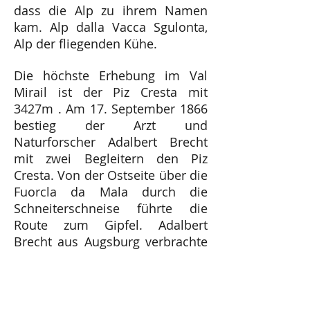
dass die Alp zu ihrem Namen
kam. Alp dalla Vacca Sgulonta,
Alp der fliegenden Kühe.
Die höchste Erhebung im Val
Mirail ist der Piz Cresta mit
3427m . Am 17. September 1866
bestieg der Arzt und
Naturforscher Adalbert Brecht
mit zwei Begleitern den Piz
Cresta. Von der Ostseite über die
Fuorcla da Mala durch die
Schneiterschneise führte die
Route zum Gipfel. Adalbert
Brecht aus Augsburg verbrachte
enen Teil seiner Jugend in Bad
Ragaz zur Kur und war bei
zahlreichen Erstbesteigungen in
Graubünden dabei. Am 8. April