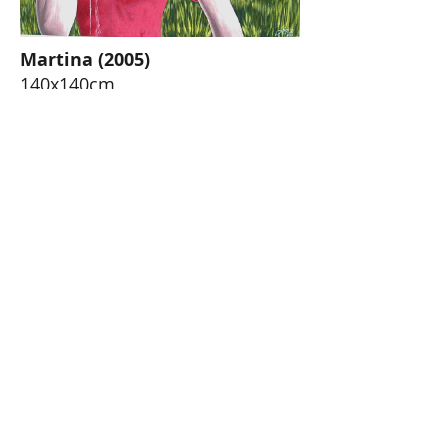
Martina (2005)
140x140cm
Oel auf Leinwand
Anlehnung an Giovanni
Segantinis "Bündnerin am
Brunnen"
"Triptychon: Leben"
Verkauft