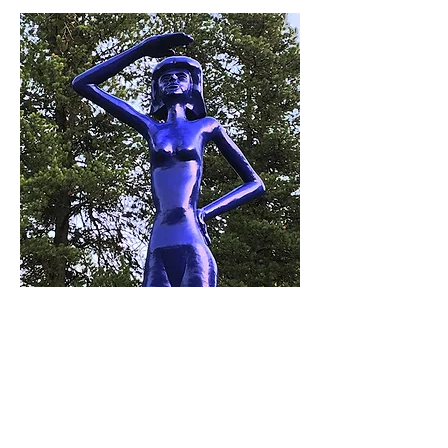
Claudio Caprez Albulastrasse 87
7411 Sils i. D.
+41 (0)79 203 79 73